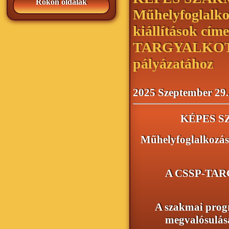
Rokon oldalak
Műhelyfoglalko
kiállítások cím
TARGYALKOTO
pályázatához
2025 Szeptember 29.
KÉPES 
Műhelyfoglalkozáso
A CSSP-TAR
A szakmai prog
megvalósulásá