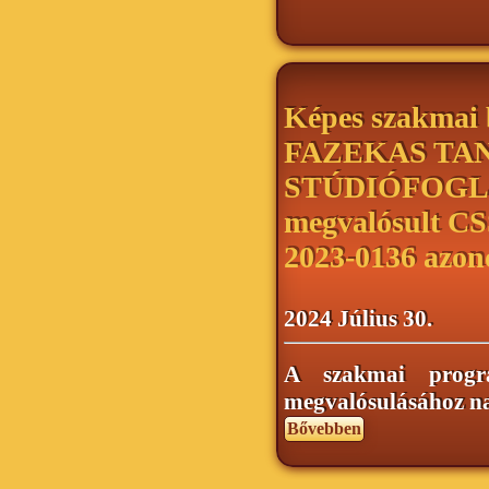
Képes szakmai
FAZEKAS TA
STÚDIÓFOGL
megvalósult 
2023-0136 azon
2024 Július 30.
A szakmai progr
megvalósulásához na
Bővebben