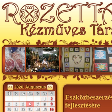
<<
2026. Augusztus
>>
H
K
Sz
Cs
P
Sz
V
Eszközbeszerzé
1
2
fejlesztésére
3
4
5
6
7
8
9
10
11
12
13
14
15
16