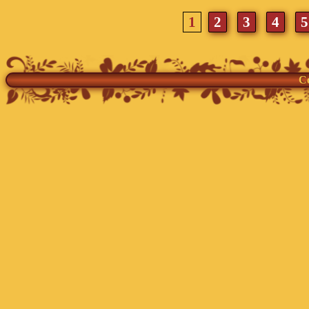
1
2
3
4
Co