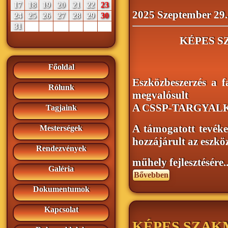
17
18
19
20
21
22
23
2025 Szeptember 29.
24
25
26
27
28
29
30
31
KÉPES 
Főoldal
Eszközbeszerzés a f
Rólunk
megvalósult
A CSSP-TARGYALKO
Tagjaink
A támogatott tevék
Mesterségek
hozzájárult az eszkö
Rendezvények
műhely fejlesztésére..
Galéria
Bővebben
Dokumentumok
Kapcsolat
KÉPES SZAK